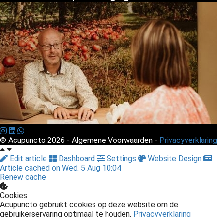
© Acupuncto 2026 - Algemene Voorwaarden -
Privacyverklaring
Edit article
Dashboard
Settings
Website Design
Article cached on Wed. 5 Aug 10:04
Renew cache
Cookies
Acupuncto gebruikt cookies op deze website om de
gebruikerservaring optimaal te houden.
Privacyverklaring