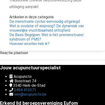
Traditionele Chinese Gezondheidszorg deze
uitdaging aanpakt.
Artikelen in deze categorie
De menstruele cyclus eenvoudig uitgelegd
Wat is ovulatie of eisprong? De dynamiek van
vrouwelijke vruchtbaarheid ontcijferd.
De Basis Begrijpen: Wat is het premenstrueel
syndroom of PMS?
Hoeveel eicellen heb ik?
Reactie plaatsen
Jouw acupunctuurspecialist
Acupuncto
Bosstraat 74
3540
Herk-de-Stad
0494 413371
wim@acupuncto.be
Erkend lid beroepsvereniging Eufom